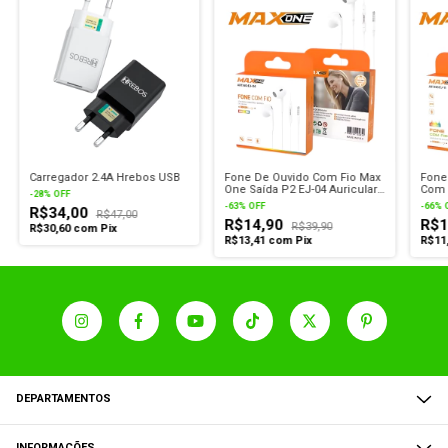
Carregador 2.4A Hrebos USB
Fone De Ouvido Com Fio Max
Fone
One Saída P2 EJ-04 Auricular
Com 
-
28
%
OFF
Super Grave Branco
Grav
-
63
%
OFF
-
66
%
R$34,00
Celul
R$47,00
R$14,90
R$1
11
R$39,90
R$30,60
com
Pix
R$13,41
com
Pix
R$11
DEPARTAMENTOS
INFORMAÇÕES