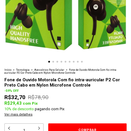
Início
>
Tecnologia
>
Acessórios Para Celular
>
Fone de Ouvido Motorola Com fio intra-
auricular P2 Cor Preto Cabo em Nylon Microfone Controle
Fone de Ouvido Motorola Com fio intra-auricular P2 Cor
Preto Cabo em Nylon Microfone Controle
-
59
%
OFF
R$32,70
R$78,90
R$29,43
com
Pix
10% de desconto
pagando com Pix
Ver mais detalhes