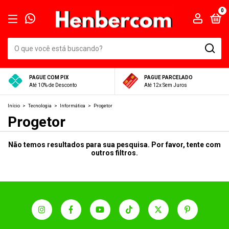
0
PAGUE COM PIX
PAGUE PARCELADO
Até 10% de Desconto
Até 12x Sem Juros
Início
>
Tecnologia
>
Informática
>
Progetor
Progetor
Não temos resultados para sua pesquisa. Por favor, tente com
outros filtros.