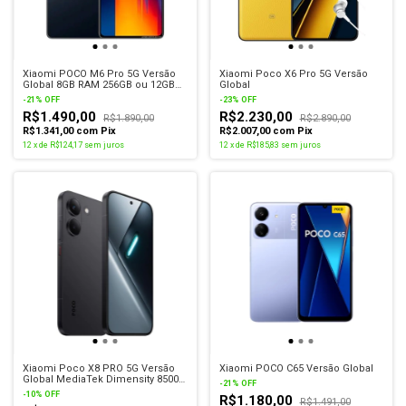
Xiaomi POCO M6 Pro 5G Versão
Xiaomi Poco X6 Pro 5G Versão
Global 8GB RAM 256GB ou 12GB
Global
512GB
-
21
%
OFF
-
23
%
OFF
R$1.490,00
R$2.230,00
R$1.890,00
R$2.890,00
R$1.341,00
com
Pix
R$2.007,00
com
Pix
12
x
de
R$124,17
sem juros
12
x
de
R$185,83
sem juros
Xiaomi Poco X8 PRO 5G Versão
Xiaomi POCO C65 Versão Global
Global MediaTek Dimensity 8500-
-
21
%
OFF
Ultra Bateria 6500mAh Câmera
-
10
%
OFF
R$1.180,00
50MP
R$1.491,00