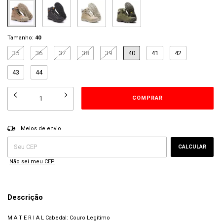
Tamanho:
40
35
36
37
38
39
40
41
42
43
44
ALTERAR CEP
Entregas para o CEP:
Meios de envio
CALCULAR
Não sei meu CEP
Descrição
M A T E R I A L Cabedal: Couro Legítimo