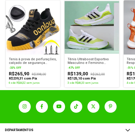
Tenis à prova de perfurações,
Tênis Ultraboost Esportivo
Tênis
calçado de segurança
Masculino e Feminino
Respi
indestrutível
Confortável e Leve
Elást
-
33
%
OFF
-
47
%
OFF
-
51
%
R$265,90
R$139,00
R$1
R$398,00
R$262,00
R$239,31
com
Pix
R$125,10
com
Pix
R$17
6
x
de
R$44,32
sem juros
3
x
de
R$46,33
sem juros
4
x
de
DEPARTAMENTOS