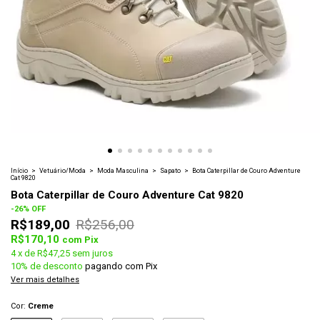
Início
>
Vetuário/Moda
>
Moda Masculina
>
Sapato
>
Bota Caterpillar de Couro Adventure
Cat 9820
Bota Caterpillar de Couro Adventure Cat 9820
-
26
%
OFF
R$189,00
R$256,00
R$170,10
com
Pix
4
x
de
R$47,25
sem juros
10% de desconto
pagando com Pix
Ver mais detalhes
Cor:
Creme